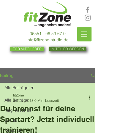
06551 - 96 53 67 0
info@fitzone-studio.de
FÜR MITGLIEDER
MITGLIED WERDEN
Beitrag
Alle Beiträge
fitZone
Alle Beiträge
8. Nov. 2018
0 Min. Lesezeit
Du brennst für deine
Mitgliedschaft
Sportart? Jetzt individuell
Events
trainieren!
Personal