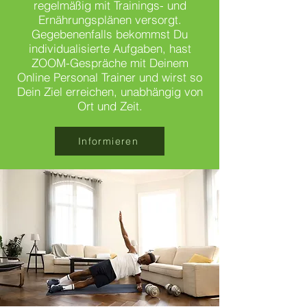
regelmäßig mit Trainings- und
Ernährungsplänen versorgt.
Gegebenenfalls bekommst Du
individualisierte Aufgaben, hast
ZOOM-Gespräche mit Deinem
Online Personal Trainer und wirst so
Dein Ziel erreichen, unabhängig von
Ort und Zeit.
Informieren