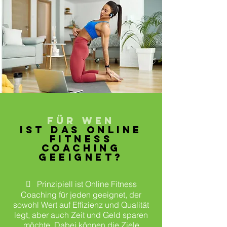
FÜR WEN
IST DAS ONLINE
FITNESS
COACHING
GEEIGNET?
 Prinzipiell ist Online Fitness
Coaching für jeden geeignet, der
sowohl Wert auf Effizienz und Qualität
legt, aber auch Zeit und Geld sparen
möchte. Dabei können die Ziele