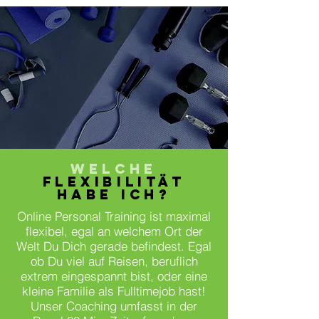
WELCHE
FLEXIBILITÄT
HABE ICH?
Online Personal Training ist maximal
flexibel, egal an welchem Ort der
Welt Du Dich gerade befindest. Egal
ob Du viel auf Reisen, beruflich
extrem eingespannt bist, oder eine
kleine Familie als Fulltimejob hast!
Unser Coaching umfasst in der