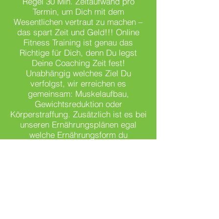
Regel 30 Min. Zeitaufwand pro
Termin, um Dich mit dem
Wesentlichen vertraut zu machen –
das spart Zeit und Geld!!! Online
Fitness Training ist genau das
Richtige für Dich, denn Du legst
Deine Coaching Zeit fest!
Unabhängig welches Ziel Du
verfolgst, wir erreichen es
gemeinsam: Muskelaufbau,
Gewichtsreduktion oder
Körperstraffung. Zusätzlich ist es bei
unseren Ernährungsplänen egal
welche Ernährungsform du
bevorzugst (vegetarisch, vegan,
glutenfrei etc.), wir passen alles auf
DICH an und motivieren!
WAS BRAUCHE
ICH?