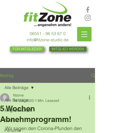
06551 - 96 53 67 0
info@fitzone-studio.de
FÜR MITGLIEDER
MITGLIED WERDEN
Beitrag
Alle Beiträge
fitzone
Alle Beiträge
19. Juli 2020
1 Min. Lesezeit
5 Wochen
Mitgliedschaft
Abnehmprogramm!
Events
Wir sagen den Corona-Pfunden den 
Personal