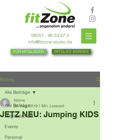
06551 - 96 53 67 0
info@fitzone-studio.de
FÜR MITGLIEDER
MITGLIED WERDEN
Beitrag
Alle Beiträge
fitzone
Alle Beiträge
26. Aug. 2019
1 Min. Lesezeit
JETZ NEU: Jumping KIDS
Mitgliedschaft
Events
Personal